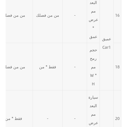
البعد
مم
16
-
من من فضلك
من من فضلك
عرض
*
عمق
عميق
Car1
حجم
رمح
18
مم
-
فقط * من
من من فضلك
W *
H
سيارة
البعد
مم
20
-
-
فقط * من
عرض