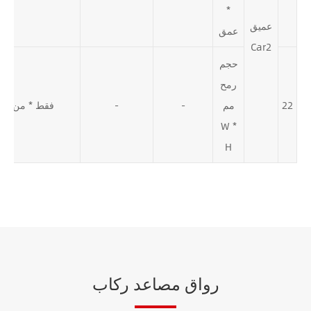
*
عميق
عمق
Car2
حجم
رمح
22
مم
-
-
فقط * من
W *
H
رواق مصاعد ركاب