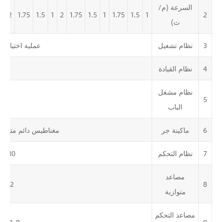
السرعة (م/
5
2
1.75
1.5
1
2
1.75
1.5
1
1.75
1.5
1
2
ث)
3
نظام تشغيل
عملية اختيار ج
4
نظام القيادة
Vvf
نظام مشغل
Vvf
5
الباب
6
ماكينة جر
مغناطيس دائم متزام
7
نظام التحكم
RL80
مصاعد
8
2 وحدة
متوازية
مصاعد التحكم