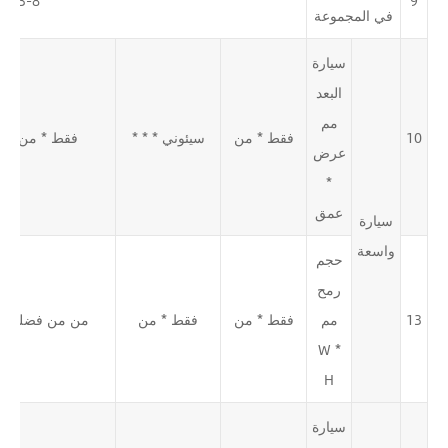
9
3-8 وحدات
في المجموعة
سيارة
البعد
مم
10
فقط * من
سيئوني * * *
فقط * من
عرض
*
عمق
سيارة
واسعة
حجم
رمح
13
مم
فقط * من
فقط * من
من من فضلك
W *
H
سيارة