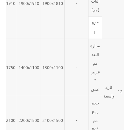
الباب
50x1910
1900x1910
1900x1810
-
(مم)
W *
H
سيارة
البعد
مم
00x1750
1400x1100
1300x1100
-
عرض
*
كار2
عمق
12
واسعة
حجم
رمح
مم
-
2100x1500
2200x1500
00x2100
W *