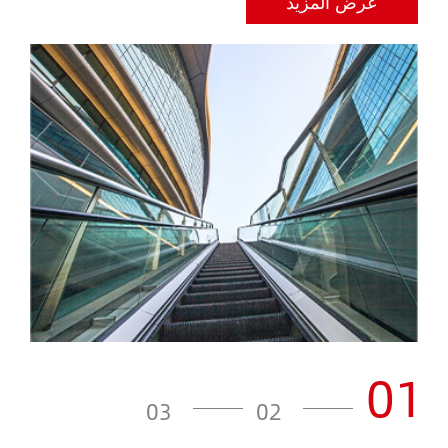
عرض المزيد
01
03
02