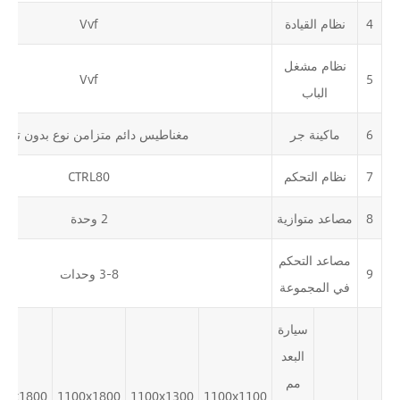
4
نظام القيادة
Vvf
نظام مشغل
Vvf
5
الباب
6
ماكينة جر
مغناطيس دائم متزامن نوع بدون ترو
7
نظام التحكم
CTRL80
8
مصاعد متوازية
2 وحدة
مصاعد التحكم
9
3-8 وحدات
في المجموعة
سيارة
البعد
مم
50x1800
1100x1800
1100x1300
1100x1100