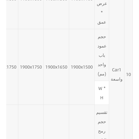
عرض
*
عمق
حجم
عمود
باب
واحد
50x1750
1900x1750
1900x1650
1900x1500
Car1
(مم)
10
واسعة
W *
H
تقسيم
حجم
رمح