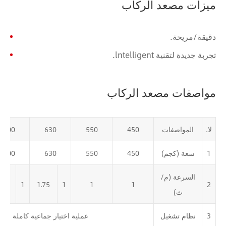
ميزات مصعد الركاب
دقيقة/مريحة.
تجربة جديدة لتقنية lntelligent.
مواصفات مصعد الركاب
لا.
المواصفات
450
550
630
800
1
سعة (كجم)
450
550
630
800
السرعة (م/
.75
1
1.75
1
1
1
2
ث)
3
نظام تشغيل
عملية اختيار جماعية كاملة