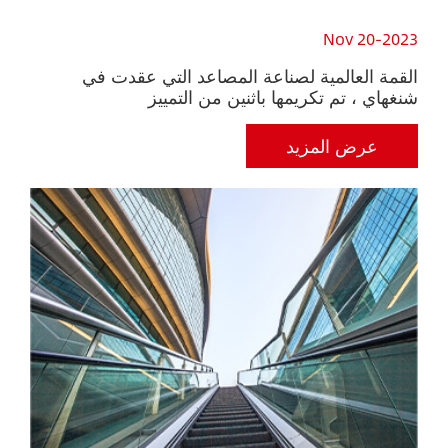
23
Nov 20-2023
القمة العالمية لصناعة المصاعد التي عقدت في
أر
شنغهاي ، تم تكريمها باثنين من التمييز
في
عرض المزيد