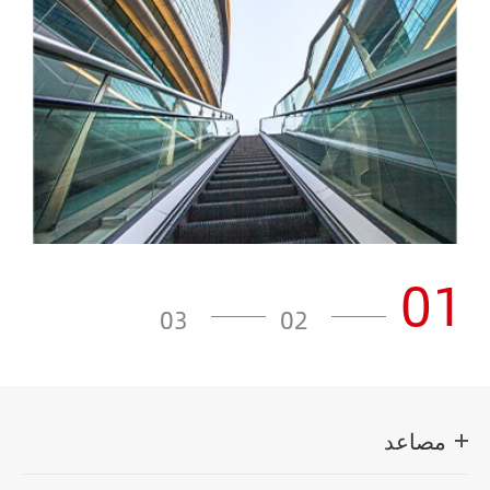
01
03
02
مصاعد